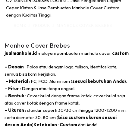
CV. MANDIRI SUKSES LOGAM – Jasa Pengecoran Logam
Ceper Klaten & Jasa Pembuatan Manhole Cover Custom
dengan Kualitas Tinggi.
HOME
PRODUK
MANHOLE COVER BREBES
Manhole Cover Brebes
jualmanhole.id
melayani pembuatan manhole cover
custom
.
– Desain
: Polos atau dengan logo, tulisan, identitas kota,
semua bisa kami kerjakan.
– Material
: FC, FCD, Aluminium (
sesuai kebutuhan Anda
).
– Fitur
: Dengan atau tanpa engsel.
– Bentuk
: Cover bulat dengan frame kotak, cover bulat saja
atau cover kotak dengan frame kotak.
– Ukuran
: standar seperti 30×30 cm hingga 1200×1200 mm,
serta diameter 30-80 cm (
bisa custom ukuran sesuai
desain Anda
)
Ketebalan
:
Custom
dari Anda!