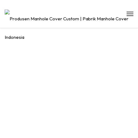
MANHOLE
COVER
DIAMETER 60
CV. MANDIRI SUKSES LOGAM – Jasa
Pengecoran Logam Ceper Klaten & Jasa
Pembuatan Manhole Cover Custom dengan
Kualitas Tinggi.