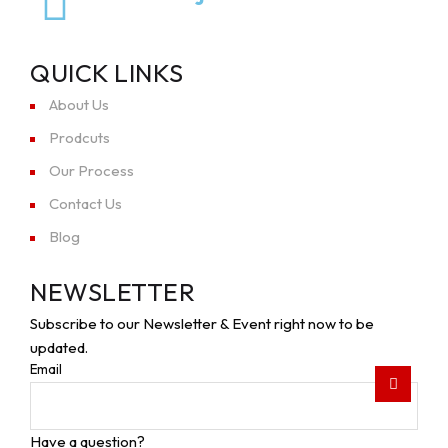
QUICK LINKS
About Us
Prodcuts
Our Process
Contact Us
Blog
NEWSLETTER
Subscribe to our Newsletter & Event right now to be
updated.
Email
Have a question?
Click here