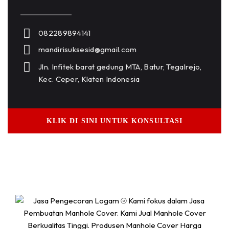
082289894141
mandirisuksesid@gmail.com
Jln. Infitek barat gedung MTA, Batur, Tegalrejo,
Kec. Ceper, Klaten Indonesia
KLIK DI SINI UNTUK KONSULTASI