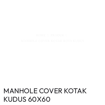
Pengecoran Logam Ceper Klaten & Jasa
Pembuatan Manhole Cover Custom dengan
Kualitas Tinggi.
HOME
PRODUK
MANHOLE COVER KOTAK KOTA KUDUS
MANHOLE COVER KOTAK
KUDUS 60X60