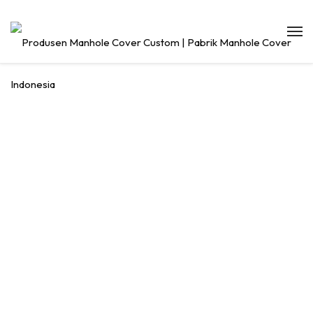
MANHOLE
COVER KOTAK
KUDUS 60X60
CV. MANDIRI SUKSES LOGAM – Jasa