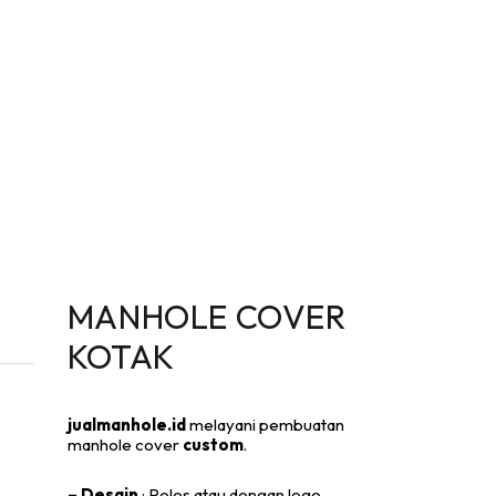
MANHOLE COVER
KOTAK
jualmanhole.id
melayani pembuatan
manhole cover
custom
.
– Desain
: Polos atau dengan logo,