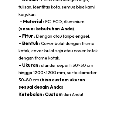
tulisan, identitas kota, semua bisa kami
kerjakan.
– Material
: FC, FCD, Aluminium
(
sesuai kebutuhan Anda
).
– Fitur
: Dengan atau tanpa engsel.
– Bentuk
: Cover bulat dengan frame
kotak, cover bulat saja atau cover kotak
dengan frame kotak.
– Ukuran
: standar seperti 30×30 cm
hingga 1200×1200 mm, serta diameter
30-80 cm (
bisa custom ukuran
sesuai desain Anda
)
Ketebalan
:
Custom
dari Anda!