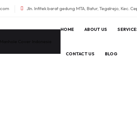
l.com
Jln. Infitek barat gedung MTA, Batur, Tegalrejo, Kec. C
HOME
ABOUT US
SERVICE
CONTACT US
BLOG
ANHOLE COVER KOT
UKSES LOGAM – Jasa Pengecoran Logam Ceper Klaten & 
Manhole Cover Custom dengan Kualitas Tinggi.