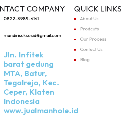
NTACT COMPANY
QUICK LINKS
0822-8989-4141
About Us
Prodcuts
mandirisuksesid@gmail.com
Our Process
Contact Us
Jln. Infitek
Blog
barat gedung
MTA, Batur,
Tegalrejo, Kec.
Ceper, Klaten
Indonesia
www.jualmanhole.id