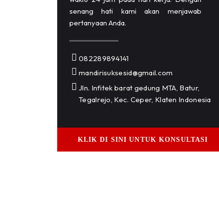
senang hati kami akan menjawab
pertanyaan Anda.
082289894141
mandirisuksesid@gmail.com
Jln. Infitek barat gedung MTA, Batur,
Tegalrejo, Kec. Ceper, Klaten Indonesia
KLIK DI SINI UNTUK KONSULTASI