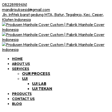
082289894141
mandirisuksesid@gmail.com
Jln. Infitek barat gedung MTA, Batur, Tegalrejo, Kec. Ceper,
Klaten Indonesia
HOME
ABOUT US
SERVICES
OUR PROCESS
UJI
UJI LAB
UJI TEKAN
PRODUCTS
CONTACT US
BLOG