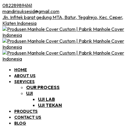
082289894141
mandirisuksesid@gmail.com
Jln. Infitek barat gedung MTA, Batur, Tegalrejo, Kec. Ceper,
Klaten Indonesia
HOME
ABOUT US
SERVICES
OUR PROCESS
UJI
UJI LAB
UJI TEKAN
PRODUCTS
CONTACT US
BLOG