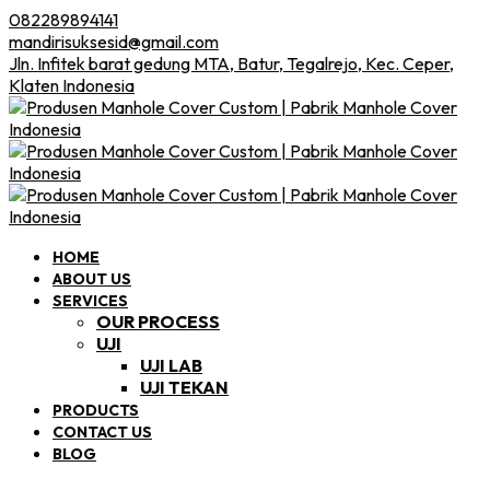
082289894141
mandirisuksesid@gmail.com
Jln. Infitek barat gedung MTA, Batur, Tegalrejo, Kec. Ceper,
Klaten Indonesia
HOME
ABOUT US
SERVICES
OUR PROCESS
UJI
UJI LAB
UJI TEKAN
PRODUCTS
CONTACT US
BLOG