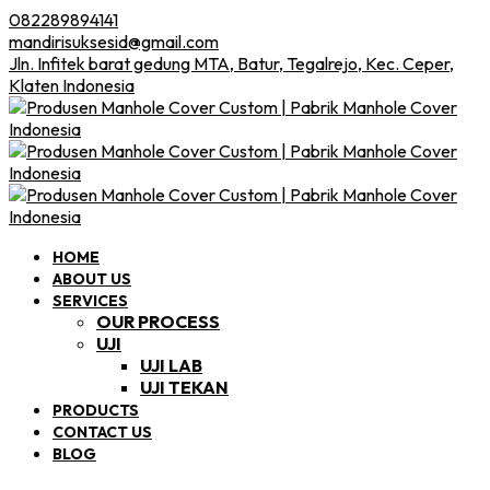
082289894141
mandirisuksesid@gmail.com
Jln. Infitek barat gedung MTA, Batur, Tegalrejo, Kec. Ceper,
Klaten Indonesia
HOME
ABOUT US
SERVICES
OUR PROCESS
UJI
UJI LAB
UJI TEKAN
PRODUCTS
CONTACT US
BLOG