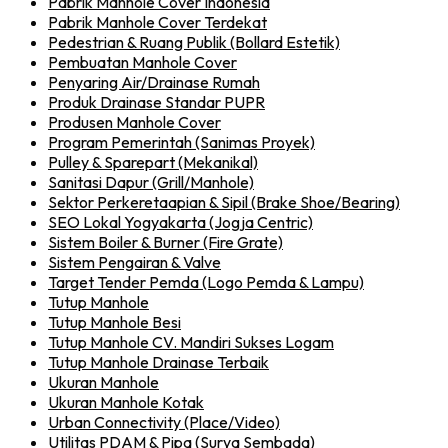
Pabrik Manhole Cover Indonesia
Pabrik Manhole Cover Terdekat
Pedestrian & Ruang Publik (Bollard Estetik)
Pembuatan Manhole Cover
Penyaring Air/Drainase Rumah
Produk Drainase Standar PUPR
Produsen Manhole Cover
Program Pemerintah (Sanimas Proyek)
Pulley & Sparepart (Mekanikal)
Sanitasi Dapur (Grill/Manhole)
Sektor Perkeretaapian & Sipil (Brake Shoe/Bearing)
SEO Lokal Yogyakarta (Jogja Centric)
Sistem Boiler & Burner (Fire Grate)
Sistem Pengairan & Valve
Target Tender Pemda (Logo Pemda & Lampu)
Tutup Manhole
Tutup Manhole Besi
Tutup Manhole CV. Mandiri Sukses Logam
Tutup Manhole Drainase Terbaik
Ukuran Manhole
Ukuran Manhole Kotak
Urban Connectivity (Place/Video)
Utilitas PDAM & Pipa (Surya Sembada)