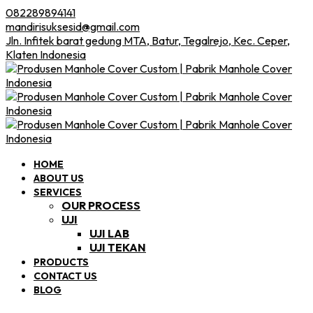
082289894141
mandirisuksesid@gmail.com
Jln. Infitek barat gedung MTA, Batur, Tegalrejo, Kec. Ceper,
Klaten Indonesia
HOME
ABOUT US
SERVICES
OUR PROCESS
UJI
UJI LAB
UJI TEKAN
PRODUCTS
CONTACT US
BLOG