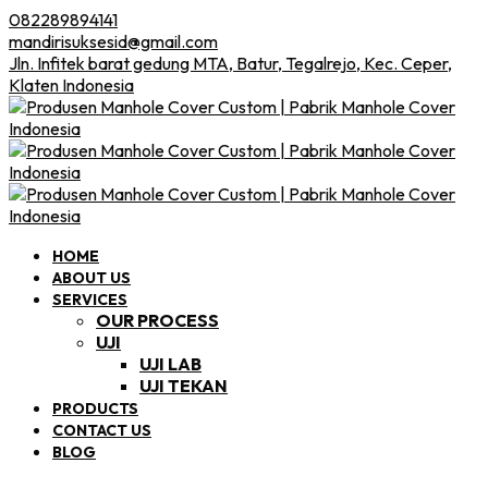
082289894141
mandirisuksesid@gmail.com
Jln. Infitek barat gedung MTA, Batur, Tegalrejo, Kec. Ceper,
Klaten Indonesia
HOME
ABOUT US
SERVICES
OUR PROCESS
UJI
UJI LAB
UJI TEKAN
PRODUCTS
CONTACT US
BLOG