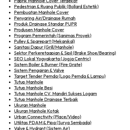
Pabrik Manhole Cover Terdekat
Pedestrian & Ruang Publik (Bollard Estetik)
Pembuatan Manhole Cover
Penyaring Air/Drainase Rumah
Produk Drainase Standar PUPR
Produsen Manhole Cover
Program Pemerintah (Sanimas Proyek)
Pulley & Sparepart (Mekanikal)
Sanitasi Dapur (Grill/Manhole)
Sektor Perkeretaapian & Sipil (Brake Shoe/Bearing)
SEO Lokal Yogyakarta (Jogja Centric)
Sistem Boiler & Burner (Fire Grate)
Sistem Pengairan & Valve
Target Tender Pemda (Logo Pemda & Lampu)
Tutup Manhole
Tutup Manhole Besi
Tutup Manhole CV. Mandiri Sukses Logam
Tutup Manhole Drainase Terbaik
Ukuran Manhole
Ukuran Manhole Kotak
Urban Connectivity (Place/Video)
Utilitas PDAM & Pipa (Surya Sembada)
Valve & Hydrant (Sistem Air)