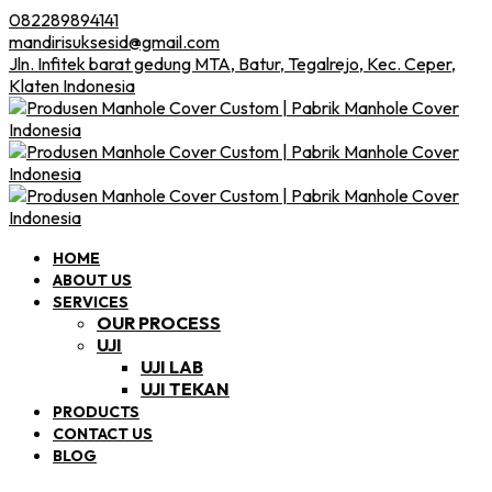
082289894141
mandirisuksesid@gmail.com
Jln. Infitek barat gedung MTA, Batur, Tegalrejo, Kec. Ceper,
Klaten Indonesia
HOME
ABOUT US
SERVICES
OUR PROCESS
UJI
UJI LAB
UJI TEKAN
PRODUCTS
CONTACT US
BLOG