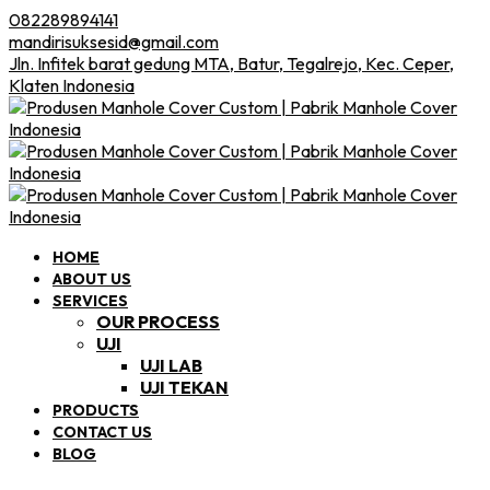
082289894141
mandirisuksesid@gmail.com
Jln. Infitek barat gedung MTA, Batur, Tegalrejo, Kec. Ceper,
Klaten Indonesia
HOME
ABOUT US
SERVICES
OUR PROCESS
UJI
UJI LAB
UJI TEKAN
PRODUCTS
CONTACT US
BLOG