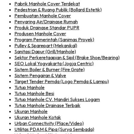
Pabrik Manhole Cover Terdekat
Pedestrian & Ruang Publik (Bollard Estetik)
Pembuatan Manhole Cover
Penyaring Air/Drainase Rumah
Produk Drainase Standar PUPR
Produsen Manhole Cover
Program Pemerintah (Sanimas Proyek)
Pulley & Sparepart (Mekanikal)
Sanitasi Dapur (Grill/Manhole)
Sektor Perkeretaapian & Sipil (Brake Shoe/Bearing)
SEO Lokal Yogyakarta (Jogja Centric)
Sistem Boiler & Burner (Fire Grate)
Sistem Pengairan & Valve
Target Tender Pemda (Logo Pemda & Lampu)
Tutup Manhole
Tutup Manhole Besi
Tutup Manhole CV. Mandiri Sukses Logam
Tutup Manhole Drainase Terbaik
Ukuran Manhole
Ukuran Manhole Kotak
Urban Connectivity (Place/Video)
Utilitas PDAM & Pipa (Surya Sembada)