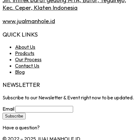
Jln. Infitek barat gedung MTA, Batur, Tegalrejo,
Kec. Ceper, Klaten Indonesia
www.jualmanhole.id
QUICK LINKS
About Us
Prodcuts
Our Process
Contact Us
Blog
NEWSLETTER
Subscribe to our Newsletter & Event right now to be updated.
Email
Have a question?
Click here
© 2022 – 2025 JUALMANHOLE.ID