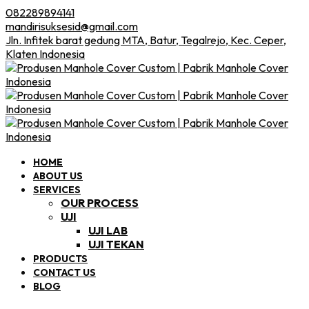
082289894141
mandirisuksesid@gmail.com
Jln. Infitek barat gedung MTA, Batur, Tegalrejo, Kec. Ceper,
Klaten Indonesia
HOME
ABOUT US
SERVICES
OUR PROCESS
UJI
UJI LAB
UJI TEKAN
PRODUCTS
CONTACT US
BLOG