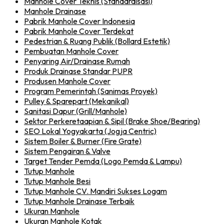
Manhole Cover Teknis (Standardisasi)
Manhole Drainase
Pabrik Manhole Cover Indonesia
Pabrik Manhole Cover Terdekat
Pedestrian & Ruang Publik (Bollard Estetik)
Pembuatan Manhole Cover
Penyaring Air/Drainase Rumah
Produk Drainase Standar PUPR
Produsen Manhole Cover
Program Pemerintah (Sanimas Proyek)
Pulley & Sparepart (Mekanikal)
Sanitasi Dapur (Grill/Manhole)
Sektor Perkeretaapian & Sipil (Brake Shoe/Bearing)
SEO Lokal Yogyakarta (Jogja Centric)
Sistem Boiler & Burner (Fire Grate)
Sistem Pengairan & Valve
Target Tender Pemda (Logo Pemda & Lampu)
Tutup Manhole
Tutup Manhole Besi
Tutup Manhole CV. Mandiri Sukses Logam
Tutup Manhole Drainase Terbaik
Ukuran Manhole
Ukuran Manhole Kotak