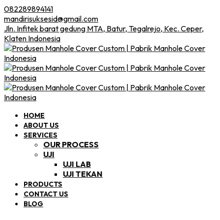
082289894141
mandirisuksesid@gmail.com
Jln. Infitek barat gedung MTA, Batur, Tegalrejo, Kec. Ceper,
Klaten Indonesia
HOME
ABOUT US
SERVICES
OUR PROCESS
UJI
UJI LAB
UJI TEKAN
PRODUCTS
CONTACT US
BLOG