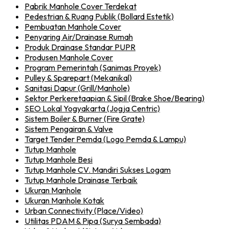
Pabrik Manhole Cover Terdekat
Pedestrian & Ruang Publik (Bollard Estetik)
Pembuatan Manhole Cover
Penyaring Air/Drainase Rumah
Produk Drainase Standar PUPR
Produsen Manhole Cover
Program Pemerintah (Sanimas Proyek)
Pulley & Sparepart (Mekanikal)
Sanitasi Dapur (Grill/Manhole)
Sektor Perkeretaapian & Sipil (Brake Shoe/Bearing)
SEO Lokal Yogyakarta (Jogja Centric)
Sistem Boiler & Burner (Fire Grate)
Sistem Pengairan & Valve
Target Tender Pemda (Logo Pemda & Lampu)
Tutup Manhole
Tutup Manhole Besi
Tutup Manhole CV. Mandiri Sukses Logam
Tutup Manhole Drainase Terbaik
Ukuran Manhole
Ukuran Manhole Kotak
Urban Connectivity (Place/Video)
Utilitas PDAM & Pipa (Surya Sembada)