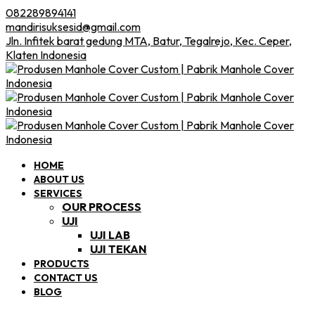
082289894141
mandirisuksesid@gmail.com
Jln. Infitek barat gedung MTA, Batur, Tegalrejo, Kec. Ceper,
Klaten Indonesia
HOME
ABOUT US
SERVICES
OUR PROCESS
UJI
UJI LAB
UJI TEKAN
PRODUCTS
CONTACT US
BLOG