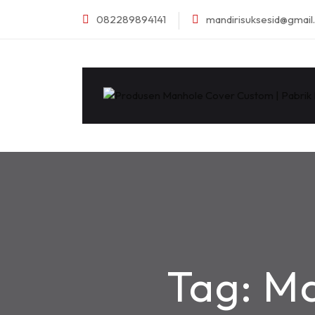
082289894141
mandirisuksesid@gmai
Tag:
Ma