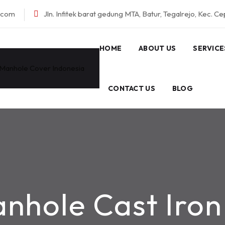
l.com
Jln. Infitek barat gedung MTA, Batur, Tegalrejo, Kec. C
HOME
ABOUT US
SERVICE
CONTACT US
BLOG
nhole Cast Iron