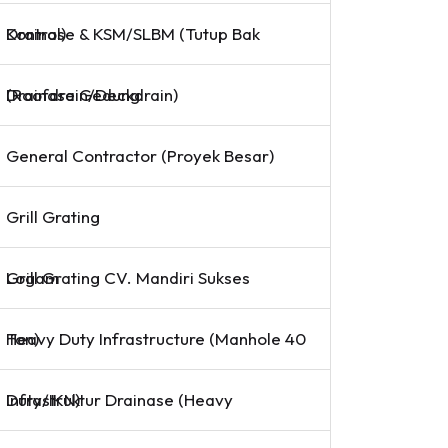
Drainase & KSM/SLBM (Tutup Bak Kontrol)
Drainase Gedung (Roofdrain/Deckdrain)
General Contractor (Proyek Besar)
Grill Grating
Grill Grating CV. Mandiri Sukses Logam
Heavy Duty Infrastructure (Manhole 40 Ton)
Infrastruktur Drainase (Heavy Duty/IKN)