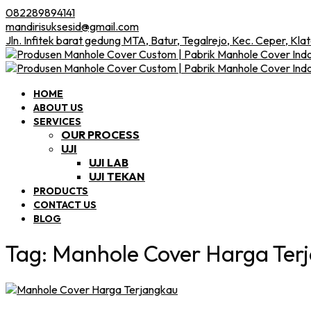
082289894141
mandirisuksesid@gmail.com
Jln. Infitek barat gedung MTA, Batur, Tegalrejo, Kec. Ceper, Kla
HOME
ABOUT US
SERVICES
OUR PROCESS
UJI
UJI LAB
UJI TEKAN
PRODUCTS
CONTACT US
BLOG
Tag:
Manhole Cover Harga Ter