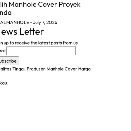
ilih Manhole Cover Proyek
nda
UALMANHOLE
- July 7, 2026
ews Letter
gn up to receive the latest posts from us
ail
kau.