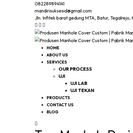
082289894141
mandirisuksesid@gmail.com
Jln. Infitek barat gedung MTA, Batur, Tegalrejo,
HOME
ABOUT US
SERVICES
OUR PROCESS
UJI
UJI LAB
UJI TEKAN
PRODUCTS
CONTACT US
BLOG