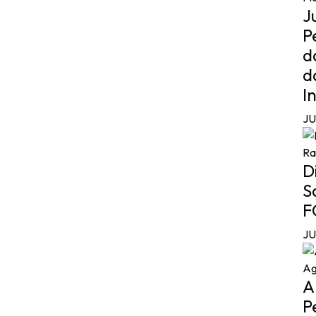
J
P
d
d
I
J
D
S
F
J
A
P