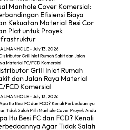
ual Manhole Cover Komersial:
erbandingan Efisiensi Biaya
an Kekuatan Material Besi Cor
an Plat untuk Proyek
nfrastruktur
UALMANHOLE
- July 13, 2026
istributor Grill Inlet Rumah
akit dan Jalan Raya Material
C/FCD Komersial
UALMANHOLE
- July 13, 2026
pa Itu Besi FC dan FCD? Kenali
erbedaannya Agar Tidak Salah