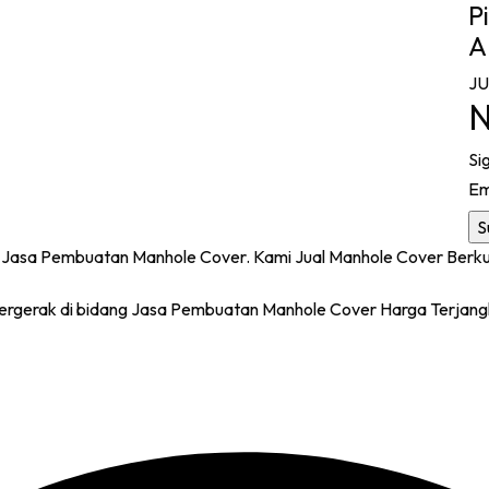
P
A
J
N
Si
Em
gerak di bidang Jasa Pembuatan Manhole Cover Harga Terjang