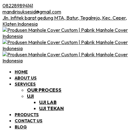
082289894141
mandirisuksesid@gmail.com
Jln. Infitek barat gedung MTA, Batur, Tegalrejo, Kec. Ceper,
Klaten Indonesia
HOME
ABOUT US
SERVICES
OUR PROCESS
UJI
UJI LAB
UJI TEKAN
PRODUCTS
CONTACT US
BLOG