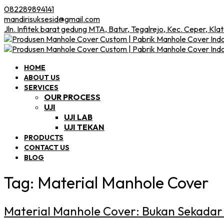
082289894141
mandirisuksesid@gmail.com
Jln. Infitek barat gedung MTA, Batur, Tegalrejo, Kec. Ceper, Kla
HOME
ABOUT US
SERVICES
OUR PROCESS
UJI
UJI LAB
UJI TEKAN
PRODUCTS
CONTACT US
BLOG
Tag:
Material Manhole Cover
Material Manhole Cover: Bukan Sekadar