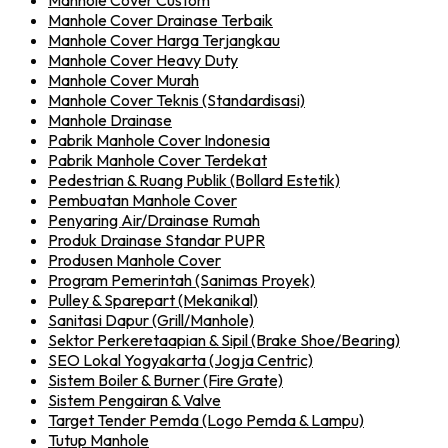
Manhole Cover Custom
Manhole Cover Drainase Terbaik
Manhole Cover Harga Terjangkau
Manhole Cover Heavy Duty
Manhole Cover Murah
Manhole Cover Teknis (Standardisasi)
Manhole Drainase
Pabrik Manhole Cover Indonesia
Pabrik Manhole Cover Terdekat
Pedestrian & Ruang Publik (Bollard Estetik)
Pembuatan Manhole Cover
Penyaring Air/Drainase Rumah
Produk Drainase Standar PUPR
Produsen Manhole Cover
Program Pemerintah (Sanimas Proyek)
Pulley & Sparepart (Mekanikal)
Sanitasi Dapur (Grill/Manhole)
Sektor Perkeretaapian & Sipil (Brake Shoe/Bearing)
SEO Lokal Yogyakarta (Jogja Centric)
Sistem Boiler & Burner (Fire Grate)
Sistem Pengairan & Valve
Target Tender Pemda (Logo Pemda & Lampu)
Tutup Manhole