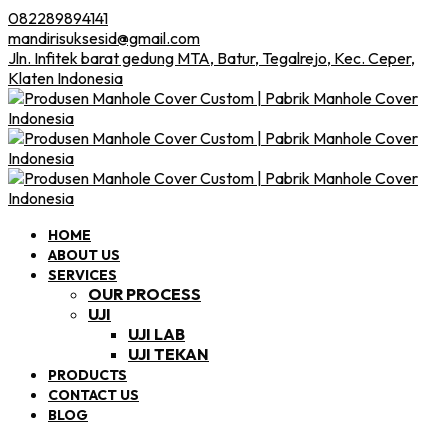
082289894141
mandirisuksesid@gmail.com
Jln. Infitek barat gedung MTA, Batur, Tegalrejo, Kec. Ceper,
Klaten Indonesia
HOME
ABOUT US
SERVICES
OUR PROCESS
UJI
UJI LAB
UJI TEKAN
PRODUCTS
CONTACT US
BLOG