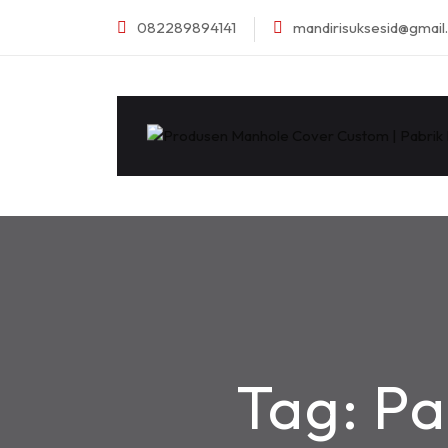
082289894141
mandirisuksesid@gmai
Tag:
Pa