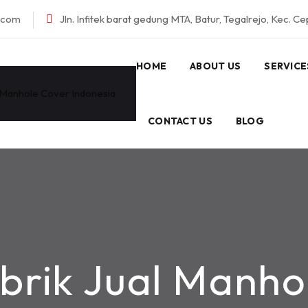
l.com
Jln. Infitek barat gedung MTA, Batur, Tegalrejo, Kec. C
HOME
ABOUT US
SERVICE
CONTACT US
BLOG
brik Jual Manho