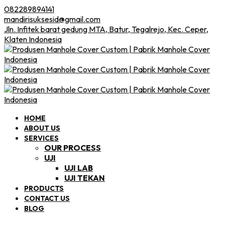
082289894141
mandirisuksesid@gmail.com
Jln. Infitek barat gedung MTA, Batur, Tegalrejo, Kec. Ceper,
Klaten Indonesia
HOME
ABOUT US
SERVICES
OUR PROCESS
UJI
UJI LAB
UJI TEKAN
PRODUCTS
CONTACT US
BLOG