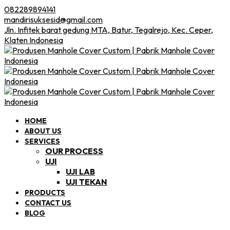
082289894141
mandirisuksesid@gmail.com
Jln. Infitek barat gedung MTA, Batur, Tegalrejo, Kec. Ceper,
Klaten Indonesia
HOME
ABOUT US
SERVICES
OUR PROCESS
UJI
UJI LAB
UJI TEKAN
PRODUCTS
CONTACT US
BLOG