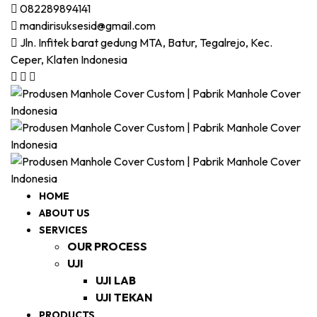
082289894141
mandirisuksesid@gmail.com
Jln. Infitek barat gedung MTA, Batur, Tegalrejo, Kec.
Ceper, Klaten Indonesia
HOME
ABOUT US
SERVICES
OUR PROCESS
UJI
UJI LAB
UJI TEKAN
PRODUCTS