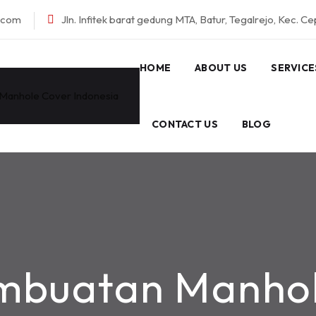
l.com
Jln. Infitek barat gedung MTA, Batur, Tegalrejo, Kec. C
HOME
ABOUT US
SERVICE
CONTACT US
BLOG
mbuatan Manhol