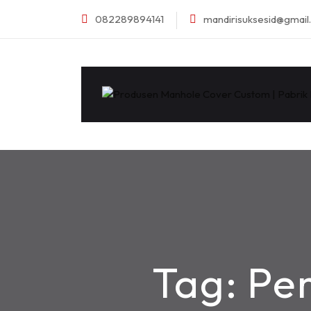
082289894141
mandirisuksesid@gmai
Tag:
Pe