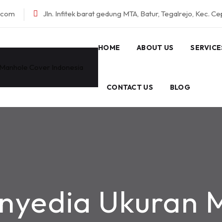
l.com
Jln. Infitek barat gedung MTA, Batur, Tegalrejo, Kec. C
HOME
ABOUT US
SERVICE
CONTACT US
BLOG
nyedia Ukuran 