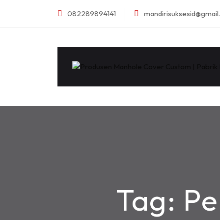
082289894141
mandirisuksesid@gmai
Tag:
Pe