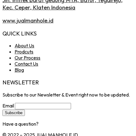
Jln. Infitek barat gedung MTA, Batur, Tegalrejo,
Kec. Ceper, Klaten Indonesia
www.jualmanhole.id
QUICK LINKS
About Us
Prodcuts
Our Process
Contact Us
Blog
NEWSLETTER
Subscribe to our Newsletter & Event right now to be updated.
Email
Have a question?
Click here
© 2022 – 2025 JUALMANHOLE.ID