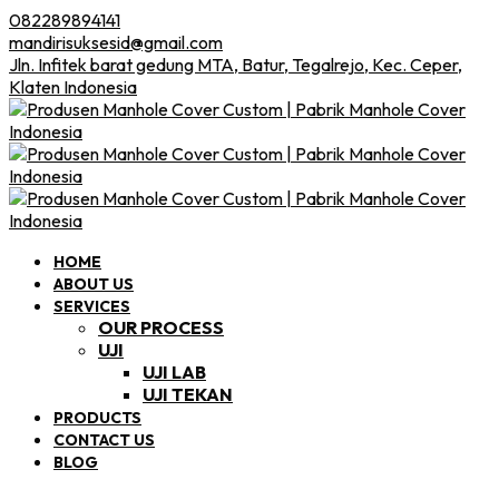
082289894141
mandirisuksesid@gmail.com
Jln. Infitek barat gedung MTA, Batur, Tegalrejo, Kec. Ceper,
Klaten Indonesia
HOME
ABOUT US
SERVICES
OUR PROCESS
UJI
UJI LAB
UJI TEKAN
PRODUCTS
CONTACT US
BLOG