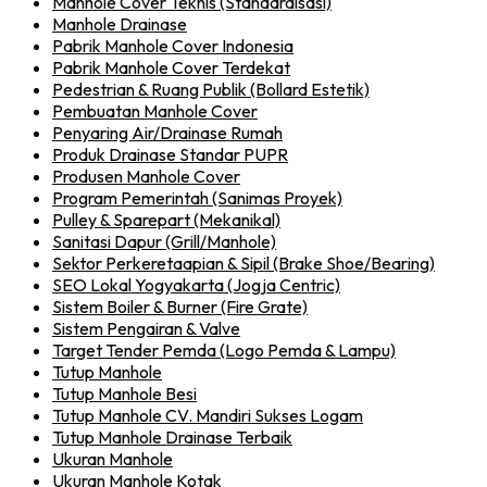
Manhole Cover Teknis (Standardisasi)
Manhole Drainase
Pabrik Manhole Cover Indonesia
Pabrik Manhole Cover Terdekat
Pedestrian & Ruang Publik (Bollard Estetik)
Pembuatan Manhole Cover
Penyaring Air/Drainase Rumah
Produk Drainase Standar PUPR
Produsen Manhole Cover
Program Pemerintah (Sanimas Proyek)
Pulley & Sparepart (Mekanikal)
Sanitasi Dapur (Grill/Manhole)
Sektor Perkeretaapian & Sipil (Brake Shoe/Bearing)
SEO Lokal Yogyakarta (Jogja Centric)
Sistem Boiler & Burner (Fire Grate)
Sistem Pengairan & Valve
Target Tender Pemda (Logo Pemda & Lampu)
Tutup Manhole
Tutup Manhole Besi
Tutup Manhole CV. Mandiri Sukses Logam
Tutup Manhole Drainase Terbaik
Ukuran Manhole
Ukuran Manhole Kotak