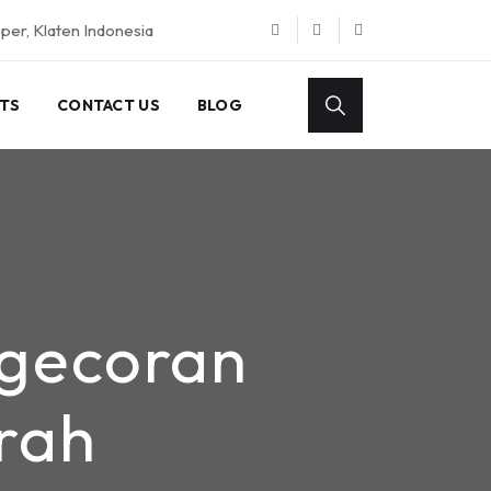
eper, Klaten Indonesia
TS
CONTACT US
BLOG
ngecoran
rah