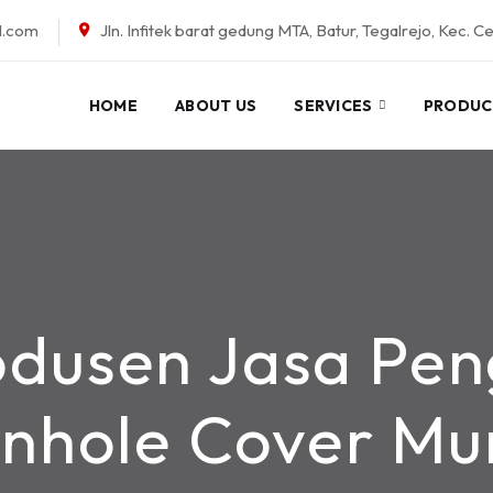
l.com
Jln. Infitek barat gedung MTA, Batur, Tegalrejo, Kec. C
HOME
ABOUT US
SERVICES
PRODUC
odusen Jasa Pe
nhole Cover Mu