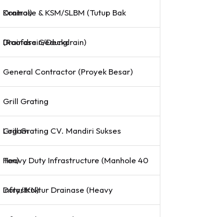
Drainase & KSM/SLBM (Tutup Bak Kontrol)
Drainase Gedung (Roofdrain/Deckdrain)
General Contractor (Proyek Besar)
Grill Grating
Grill Grating CV. Mandiri Sukses Logam
Heavy Duty Infrastructure (Manhole 40 Ton)
Infrastruktur Drainase (Heavy Duty/IKN)