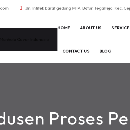
l.com
Jln. Infitek barat gedung MTA, Batur, Tegalrejo, Kec. C
HOME
ABOUT US
SERVICE
CONTACT US
BLOG
dusen Proses P