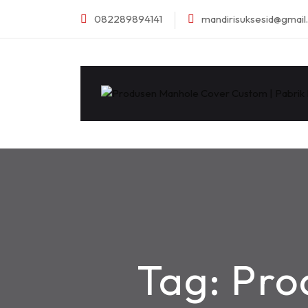
082289894141
mandirisuksesid@gmai
Tag:
Pro