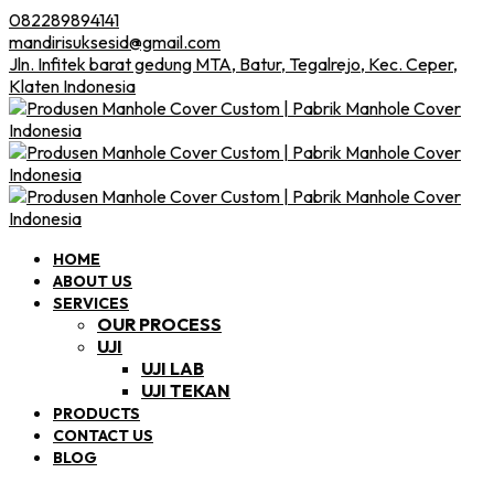
082289894141
mandirisuksesid@gmail.com
Jln. Infitek barat gedung MTA, Batur, Tegalrejo, Kec. Ceper,
Klaten Indonesia
HOME
ABOUT US
SERVICES
OUR PROCESS
UJI
UJI LAB
UJI TEKAN
PRODUCTS
CONTACT US
BLOG