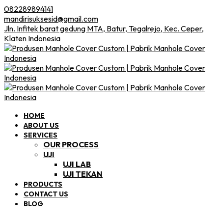
082289894141
mandirisuksesid@gmail.com
Jln. Infitek barat gedung MTA, Batur, Tegalrejo, Kec. Ceper,
Klaten Indonesia
HOME
ABOUT US
SERVICES
OUR PROCESS
UJI
UJI LAB
UJI TEKAN
PRODUCTS
CONTACT US
BLOG