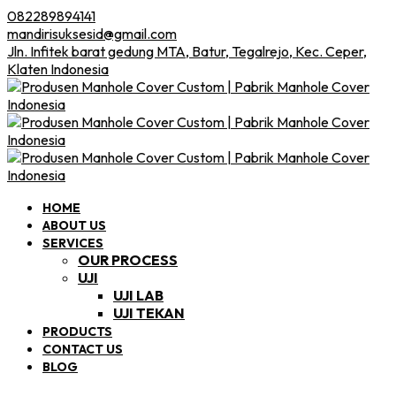
082289894141
mandirisuksesid@gmail.com
Jln. Infitek barat gedung MTA, Batur, Tegalrejo, Kec. Ceper,
Klaten Indonesia
HOME
ABOUT US
SERVICES
OUR PROCESS
UJI
UJI LAB
UJI TEKAN
PRODUCTS
CONTACT US
BLOG