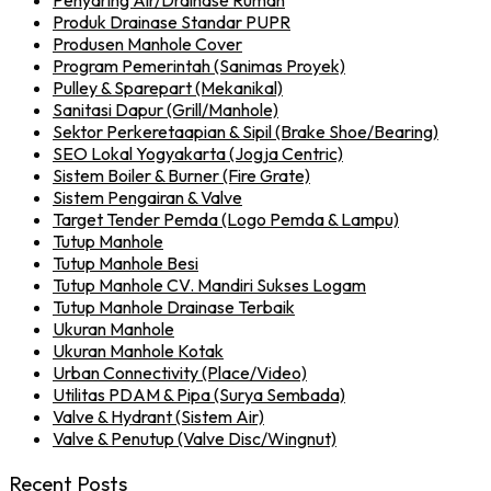
Penyaring Air/Drainase Rumah
Produk Drainase Standar PUPR
Produsen Manhole Cover
Program Pemerintah (Sanimas Proyek)
Pulley & Sparepart (Mekanikal)
Sanitasi Dapur (Grill/Manhole)
Sektor Perkeretaapian & Sipil (Brake Shoe/Bearing)
SEO Lokal Yogyakarta (Jogja Centric)
Sistem Boiler & Burner (Fire Grate)
Sistem Pengairan & Valve
Target Tender Pemda (Logo Pemda & Lampu)
Tutup Manhole
Tutup Manhole Besi
Tutup Manhole CV. Mandiri Sukses Logam
Tutup Manhole Drainase Terbaik
Ukuran Manhole
Ukuran Manhole Kotak
Urban Connectivity (Place/Video)
Utilitas PDAM & Pipa (Surya Sembada)
Valve & Hydrant (Sistem Air)
Valve & Penutup (Valve Disc/Wingnut)
Recent Posts