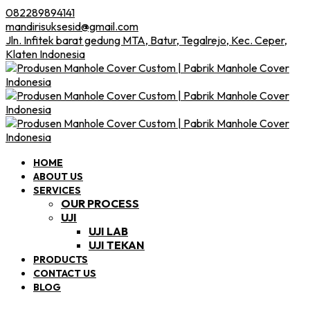
082289894141
mandirisuksesid@gmail.com
Jln. Infitek barat gedung MTA, Batur, Tegalrejo, Kec. Ceper,
Klaten Indonesia
HOME
ABOUT US
SERVICES
OUR PROCESS
UJI
UJI LAB
UJI TEKAN
PRODUCTS
CONTACT US
BLOG