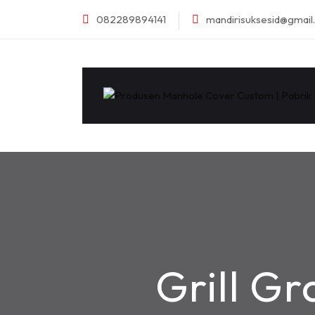
082289894141
mandirisuksesid@gmai
Grill Gr