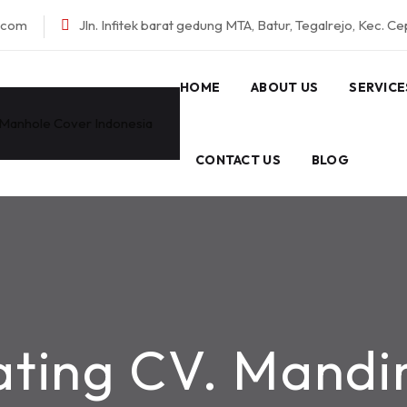
l.com
Jln. Infitek barat gedung MTA, Batur, Tegalrejo, Kec. C
HOME
ABOUT US
SERVICE
CONTACT US
BLOG
ating CV. Mandi