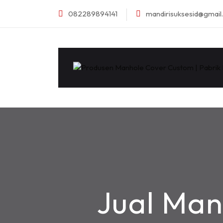
082289894141
mandirisuksesid@gmai
Jual Man