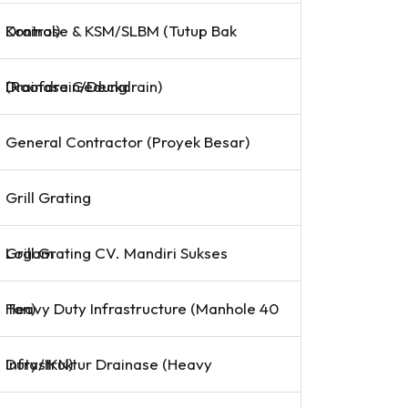
Drainase & KSM/SLBM (Tutup Bak Kontrol)
Drainase Gedung (Roofdrain/Deckdrain)
General Contractor (Proyek Besar)
Grill Grating
Grill Grating CV. Mandiri Sukses Logam
Heavy Duty Infrastructure (Manhole 40 Ton)
Infrastruktur Drainase (Heavy Duty/IKN)