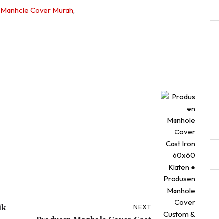
l Manhole Cover Murah
,
ik
NEXT