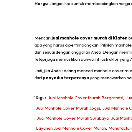
Harga
: Jangan lupa untuk membandingkan harga 
Mencari
jual manhole cover murah di Klaten
bu
apa yang harus dipertimbangkan. Pilihlah manhole 
dan sesuai dengan anggaran Anda. Dengan memili
tetapi juga memastikan bahwa infrastruktur yang 
Jadi, jika Anda sedang mencari manhole cover mura
dari
penyedia terpercaya
yang menawarkan harg
Tags:
Jual Manhole Cover Murah Bergaransi
,
Ju
Jual Manhole Cover Murah Jogja
,
Jual Manhole 
,
Jual Manhole Cover Murah Surabaya
,
Jual Manh
Layanan Jual Manhole Cover Murah
,
Manufactur