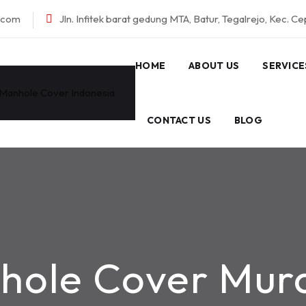
l.com
Jln. Infitek barat gedung MTA, Batur, Tegalrejo, Kec. C
HOME
ABOUT US
SERVICE
CONTACT US
BLOG
hole Cover Mur