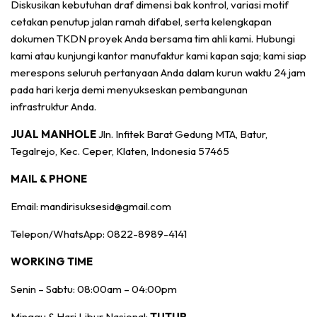
Diskusikan kebutuhan draf dimensi bak kontrol, variasi motif
cetakan penutup jalan ramah difabel, serta kelengkapan
dokumen TKDN proyek Anda bersama tim ahli kami. Hubungi
kami atau kunjungi kantor manufaktur kami kapan saja; kami siap
merespons seluruh pertanyaan Anda dalam kurun waktu 24 jam
pada hari kerja demi menyukseskan pembangunan
infrastruktur Anda.
JUAL MANHOLE
Jln. Infitek Barat Gedung MTA, Batur,
Tegalrejo, Kec. Ceper, Klaten, Indonesia 57465
MAIL & PHONE
Email: mandirisuksesid@gmail.com
Telepon/WhatsApp: 0822-8989-4141
WORKING TIME
Senin – Sabtu: 08:00am – 04:00pm
Minggu & Hari Libur Nasional:
TUTUP