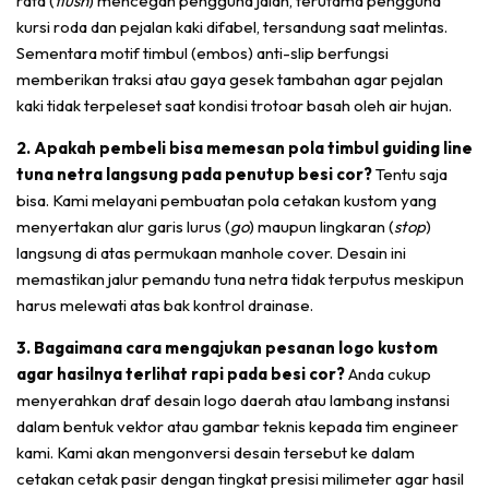
rata (
flush
) mencegah pengguna jalan, terutama pengguna
kursi roda dan pejalan kaki difabel, tersandung saat melintas.
Sementara motif timbul (embos) anti-slip berfungsi
memberikan traksi atau gaya gesek tambahan agar pejalan
kaki tidak terpeleset saat kondisi trotoar basah oleh air hujan.
2. Apakah pembeli bisa memesan pola timbul guiding line
tuna netra langsung pada penutup besi cor?
Tentu saja
bisa. Kami melayani pembuatan pola cetakan kustom yang
menyertakan alur garis lurus (
go
) maupun lingkaran (
stop
)
langsung di atas permukaan manhole cover. Desain ini
memastikan jalur pemandu tuna netra tidak terputus meskipun
harus melewati atas bak kontrol drainase.
3. Bagaimana cara mengajukan pesanan logo kustom
agar hasilnya terlihat rapi pada besi cor?
Anda cukup
menyerahkan draf desain logo daerah atau lambang instansi
dalam bentuk vektor atau gambar teknis kepada tim engineer
kami. Kami akan mengonversi desain tersebut ke dalam
cetakan cetak pasir dengan tingkat presisi milimeter agar hasil