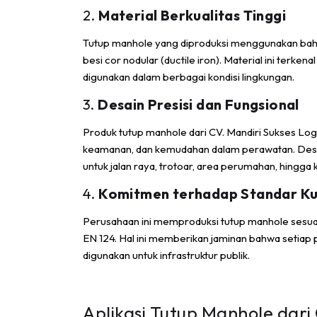
2.
Material Berkualitas Tinggi
Tutup manhole yang diproduksi menggunakan bahan 
besi cor nodular (ductile iron). Material ini terke
digunakan dalam berbagai kondisi lingkungan.
3.
Desain Presisi dan Fungsional
Produk tutup manhole dari CV. Mandiri Sukses Lo
keamanan, dan kemudahan dalam perawatan. Desai
untuk jalan raya, trotoar, area perumahan, hingga 
4.
Komitmen terhadap Standar Kual
Perusahaan ini memproduksi tutup manhole sesuai 
EN 124. Hal ini memberikan jaminan bahwa setiap p
digunakan untuk infrastruktur publik.
Aplikasi Tutup Manhole dari