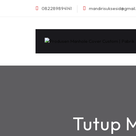
082289894141
mandirisuksesid@gmai
Tutup 