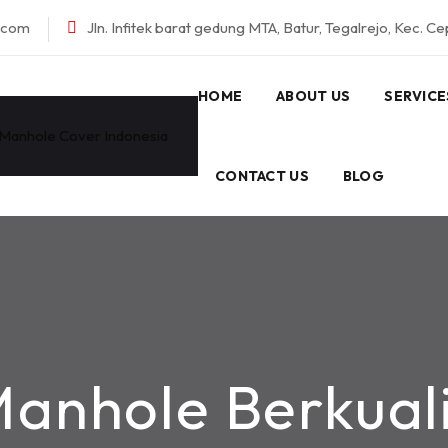
l.com
Jln. Infitek barat gedung MTA, Batur, Tegalrejo, Kec. C
HOME
ABOUT US
SERVICE
CONTACT US
BLOG
Manhole Berkuali