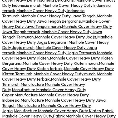
Cover Heavy Duty Indonesia Bergaransi
,
Manhole Cover Heavy
Duty Indonesia murah
,
Manhole Cover Heavy Duty Indonesia
terbaik
,
Manhole Cover Heavy Duty Indonesia
Termurah
,
Manhole Cover Heavy Duty Jawa Tengah
,
Manhole
Cover Heavy Duty Jawa Tengah Bergaransi
,
Manhole Cover
Heavy Duty Jawa Tengah murah
,
Manhole Cover Heavy Duty
Jawa Tengah terbaik
,
Manhole Cover Heavy Duty Jawa
Tengah Termurah
,
Manhole Cover Heavy Duty Jogja
,
Manhole
Cover Heavy Duty Jogja Bergaransi
,
Manhole Cover Heavy
Duty Jogja murah
,
Manhole Cover Heavy Duty Jogja
terbaik
,
Manhole Cover Heavy Duty Jogja Termurah
,
Manhole
Cover Heavy Duty Klaten
,
Manhole Cover Heavy Duty Klaten
Bergaransi
,
Manhole Cover Heavy Duty Klaten murah
,
Manhole
Cover Heavy Duty Klaten terbaik
,
Manhole Cover Heavy Duty
Klaten Termurah
,
Manhole Cover Heavy Duty murah
,
Manhole
Cover Heavy Duty terbaik
,
Manhole Cover Heavy Duty
Termurah
,
Manufacture Manhole Cover Heavy
Duty
,
Manufacture Manhole Cover Heavy Duty
Ceper
,
Manufacture Manhole Cover Heavy Duty
Indonesia
,
Manufacture Manhole Cover Heavy Duty Jawa
Tengah
,
Manufacture Manhole Cover Heavy Duty
Jogja
,
Manufacture Manhole Cover Heavy Duty Klaten
,
Pabrik
Manhole Cover Heavy Duty
,
Pabrik Manhole Cover Heavy Duty