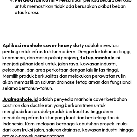
Perawatan Rutin
– Meski kuat, periksa secara berkala
untuk memastikan tidak ada kerusakan akibat beban
atau korosi.
Aplikasi manhole cover heavy duty
adalah investasi
penting untuk infrastruktur modern. Dengan ketahanan tinggi,
keamanan, dan masa pakai panjang,
tutup manhole
ini
menjadi pilihan ideal untuk jalan raya, kawasan industri,
pelabuhan, dan area perkotaan dengan lalu lintas tinggi.
Memilih produk berkualitas dan melakukan perawatan rutin
akan memastikan saluran drainase tetap aman dan fungsional
selama bertahun-tahun.
Jualmanhole.id
adalah penyedia manhole cover berbahan
cast iron dan ductile iron yang berkomitmen untuk
menghadirkan produk-produk berkualitas tinggi demi
mendukung infrastruktur yang kuat dan berkelanjutan di
Indonesia. Kami melayani berbagai kebutuhan proyek, mulai
dari konstruksi jalan, saluran drainase, kawasan industri, hingga
proyek-proyek pemerintahan.