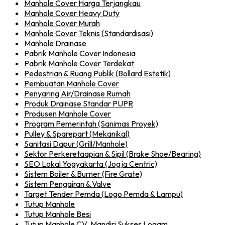
Manhole Cover Harga Terjangkau
Manhole Cover Heavy Duty
Manhole Cover Murah
Manhole Cover Teknis (Standardisasi)
Manhole Drainase
Pabrik Manhole Cover Indonesia
Pabrik Manhole Cover Terdekat
Pedestrian & Ruang Publik (Bollard Estetik)
Pembuatan Manhole Cover
Penyaring Air/Drainase Rumah
Produk Drainase Standar PUPR
Produsen Manhole Cover
Program Pemerintah (Sanimas Proyek)
Pulley & Sparepart (Mekanikal)
Sanitasi Dapur (Grill/Manhole)
Sektor Perkeretaapian & Sipil (Brake Shoe/Bearing)
SEO Lokal Yogyakarta (Jogja Centric)
Sistem Boiler & Burner (Fire Grate)
Sistem Pengairan & Valve
Target Tender Pemda (Logo Pemda & Lampu)
Tutup Manhole
Tutup Manhole Besi
Tutup Manhole CV. Mandiri Sukses Logam