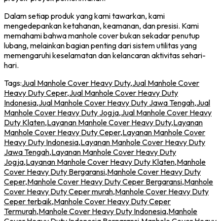
Dalam setiap produk yang kami tawarkan, kami
mengedepankan ketahanan, keamanan, dan presisi. Kami
memahami bahwa manhole cover bukan sekadar penutup
lubang, melainkan bagian penting dari sistem utilitas yang
memengaruhi keselamatan dan kelancaran aktivitas sehari-
hari.
Tags:
Jual Manhole Cover Heavy Duty
,
Jual Manhole Cover
Heavy Duty Ceper
,
Jual Manhole Cover Heavy Duty
Indonesia
,
Jual Manhole Cover Heavy Duty Jawa Tengah
,
Jual
Manhole Cover Heavy Duty Jogja
,
Jual Manhole Cover Heavy
Duty Klaten
,
Layanan Manhole Cover Heavy Duty
,
Layanan
Manhole Cover Heavy Duty Ceper
,
Layanan Manhole Cover
Heavy Duty Indonesia
,
Layanan Manhole Cover Heavy Duty
Jawa Tengah
,
Layanan Manhole Cover Heavy Duty
Jogja
,
Layanan Manhole Cover Heavy Duty Klaten
,
Manhole
Cover Heavy Duty Bergaransi
,
Manhole Cover Heavy Duty
Ceper
,
Manhole Cover Heavy Duty Ceper Bergaransi
,
Manhole
Cover Heavy Duty Ceper murah
,
Manhole Cover Heavy Duty
Ceper terbaik
,
Manhole Cover Heavy Duty Ceper
Termurah
,
Manhole Cover Heavy Duty Indonesia
,
Manhole