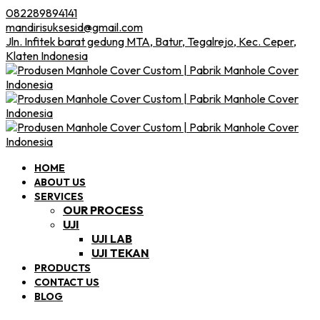
082289894141
mandirisuksesid@gmail.com
Jln. Infitek barat gedung MTA, Batur, Tegalrejo, Kec. Ceper,
Klaten Indonesia
HOME
ABOUT US
SERVICES
OUR PROCESS
UJI
UJI LAB
UJI TEKAN
PRODUCTS
CONTACT US
BLOG